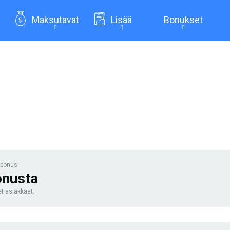
Maksutavat
Lisää
Bonukset
sbonus:
onusta
et asiakkaat.