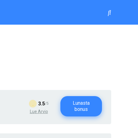
Lunasta
3.5
/5
bonus
Lue Arvio