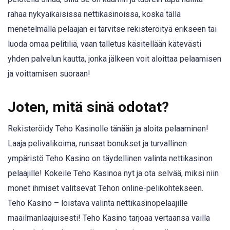
rahaa nykyaikaisissa nettikasinoissa, koska tällä
menetelmällä pelaajan ei tarvitse rekisteröityä erikseen tai
luoda omaa pelitiliä, vaan talletus käsitellään kätevästi
yhden palvelun kautta, jonka jälkeen voit aloittaa pelaamisen
ja voittamisen suoraan!
Joten, mitä sinä odotat?
Rekisteröidy Teho Kasinolle tänään ja aloita pelaaminen!
Laaja pelivalikoima, runsaat bonukset ja turvallinen
ympäristö Teho Kasino on täydellinen valinta nettikasinon
pelaajille! Kokeile Teho Kasinoa nyt ja ota selvää, miksi niin
monet ihmiset valitsevat Tehon online-pelikohtekseen.
Teho Kasino – loistava valinta nettikasinopelaajille
maailmanlaajuisesti! Teho Kasino tarjoaa vertaansa vailla