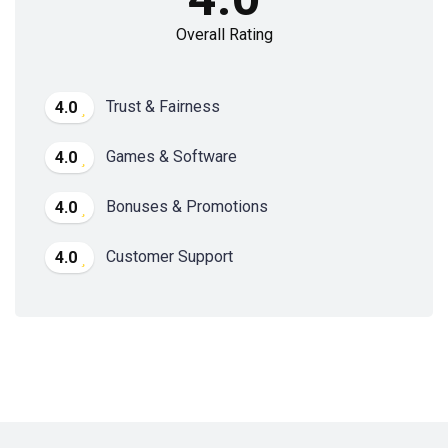
Overall Rating
Trust & Fairness
4.0
Games & Software
4.0
Bonuses & Promotions
4.0
Customer Support
4.0