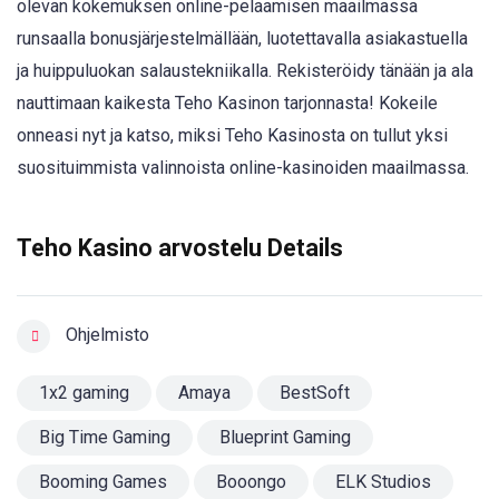
olevan kokemuksen online-pelaamisen maailmassa
runsaalla bonusjärjestelmällään, luotettavalla asiakastuella
ja huippuluokan salaustekniikalla. Rekisteröidy tänään ja ala
nauttimaan kaikesta Teho Kasinon tarjonnasta! Kokeile
onneasi nyt ja katso, miksi Teho Kasinosta on tullut yksi
suosituimmista valinnoista online-kasinoiden maailmassa.
Teho Kasino arvostelu Details
Ohjelmisto
1x2 gaming
Amaya
BestSoft
Big Time Gaming
Blueprint Gaming
Booming Games
Booongo
ELK Studios