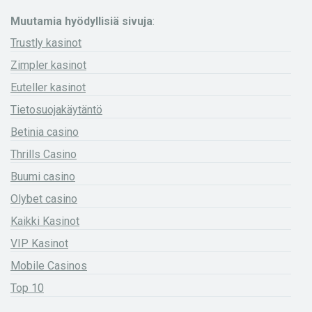
Muutamia hyödyllisiä sivuja
:
Trustly kasinot
Zimpler kasinot
Euteller kasinot
Tietosuojakäytäntö
Betinia casino
Thrills Casino
Buumi casino
Olybet casino
Kaikki Kasinot
VIP Kasinot
Mobile Casinos
Top 10