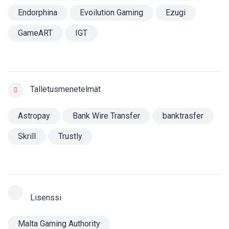
Endorphina
Evoilution Gaming
Ezugi
GameART
IGT
Talletusmenetelmät
Astropay
Bank Wire Transfer
banktrasfer
Skrill
Trustly
Lisenssi
Malta Gaming Authority