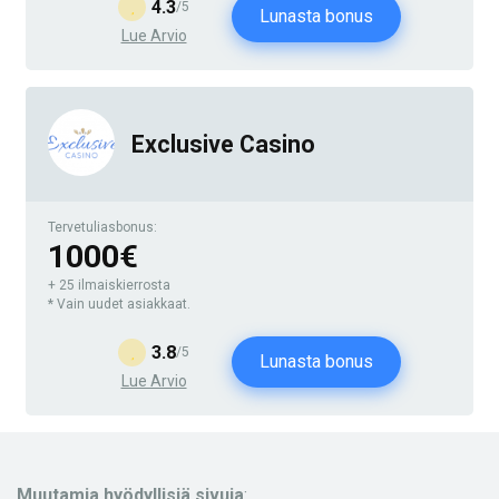
4.3
/5
Lunasta bonus
Lue Arvio
Exclusive Casino
Tervetuliasbonus:
1000€
+ 25 ilmaiskierrosta
* Vain uudet asiakkaat.
3.8
/5
Lunasta bonus
Lue Arvio
Muutamia hyödyllisiä sivuja
: