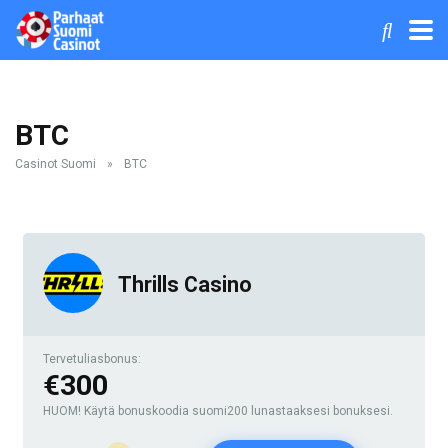
BTC
Casinot Suomi
»
BTC
Thrills Casino
Tervetuliasbonus:
€300
HUOM! Käytä bonuskoodia suomi200 lunastaaksesi bonuksesi.