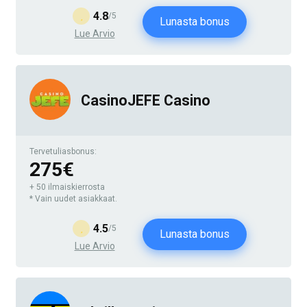
4.8
/5
Lunasta bonus
Lue Arvio
CasinoJEFE Casino
Tervetuliasbonus:
275€
+ 50 ilmaiskierrosta
* Vain uudet asiakkaat.
4.5
/5
Lunasta bonus
Lue Arvio