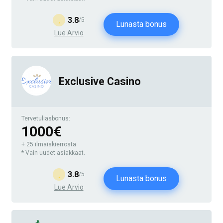
3.8
/5
Lunasta bonus
Lue Arvio
Exclusive Casino
Tervetuliasbonus:
1000€
+ 25 ilmaiskierrosta
* Vain uudet asiakkaat.
3.8
/5
Lunasta bonus
Lue Arvio