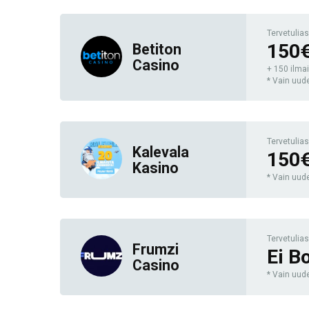
Tervetulia
150
Betiton
Casino
+ 150 ilma
* Vain uud
Tervetulia
Kalevala
150
Kasino
* Vain uud
Tervetulia
Frumzi
Ei B
Casino
* Vain uud