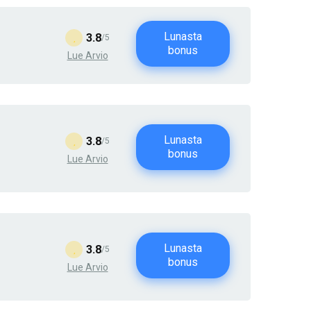
Lunasta
3.8
/5
bonus
Lue Arvio
Lunasta
3.8
/5
bonus
Lue Arvio
Lunasta
3.8
/5
bonus
Lue Arvio