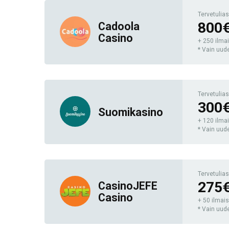
Tervetulia
800
Cadoola
Casino
+ 250 ilma
* Vain uud
Tervetulia
300
Suomikasino
+ 120 ilma
* Vain uud
Tervetulia
275
CasinoJEFE
Casino
+ 50 ilmais
* Vain uud