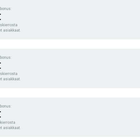
sbonus:
€
iskierrosta
et asiakkaat.
sbonus:
€
iskierrosta
et asiakkaat.
sbonus:
€
kierrosta
et asiakkaat.