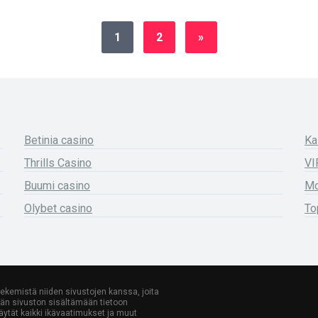
1
2
»
Betinia casino
Ka
Thrills Casino
VI
Buumi casino
Mo
Olybet casino
To
tekemistä niiden sivustojen kanssa, joita
män sivuston sisältämään tietoon
 täytät kaikki ikävaatimukset ja muut