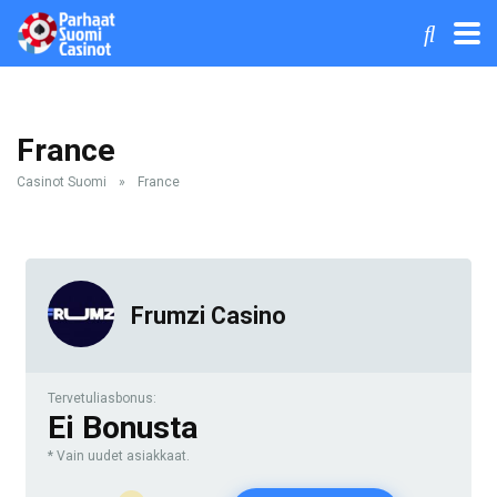
France
Casinot Suomi
»
France
Frumzi Casino
Tervetuliasbonus:
Ei Bonusta
* Vain uudet asiakkaat.