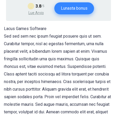
3.8
/5
Lunasta bonus
Lue Arvio
Lacus Games Software
Sed sed sem nec ipsum feugiat posuere quis ut sem.
Curabitur tempor, nisl ac egestas fermentum, urna nulla
placerat velit, a bibendum lorem sapien at enim. Vivamus
fringilla sollicitudin urna quis maximus. Quisque quis
rhoncus est, vitae euismod metus. Suspendisse potenti.
Class aptent taciti sociosqu ad litora torquent per conubia
nostra, per inceptos himenaeos. Cras scelerisque turpis et
nibh cursus porttitor. Aliquam gravida elit erat, et hendrerit
sapien sodales porta. Proin vel imperdiet felis. Curabitur at
molestie mauris. Sed augue mauris, accumsan nec feugiat
tempor, volutpat id dui. Aenean commodo elit erat, aliquet