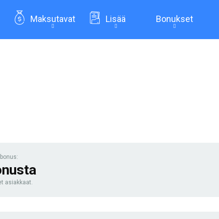
Maksutavat
Lisää
Bonukset
sbonus:
onusta
et asiakkaat.