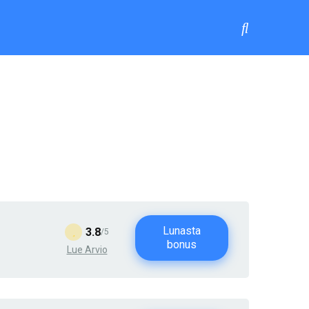
Lunasta
3.8
/5
bonus
Lue Arvio