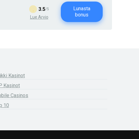
Lunasta
3.5
/5
bonus
Lue Arvio
ikki Kasinot
P Kasinot
bile Casinos
p 10