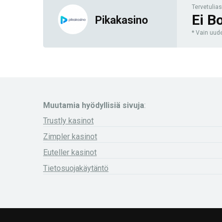
Tervetulia
Ei B
Pikakasino
* Vain uud
Muutamia hyödyllisiä sivuja
:
Trustly kasinot
Zimpler kasinot
Euteller kasinot
Tietosuojakäytäntö