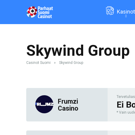
Kasinot
Skywind Group
Casinot Suomi
»
Skywind Group
Tervetulia
Frumzi
Ei B
Casino
* Vain uud