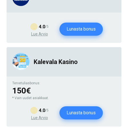
4.0
/5
Lunasta bonus
Lue Arvio
Kalevala Kasino
Tervetuliasbonus:
150€
* Vain uudet asiakkaat.
4.0
/5
Lunasta bonus
Lue Arvio