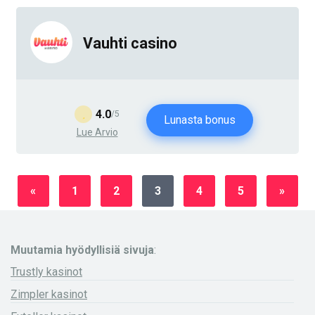
Vauhti casino
4.0
/5
Lunasta bonus
Lue Arvio
«
1
2
3
4
5
»
Muutamia hyödyllisiä sivuja
:
Trustly kasinot
Zimpler kasinot