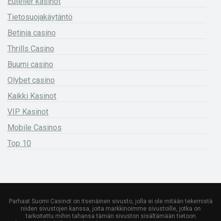
Euteller kasinot
Tietosuojakäytäntö
Betinia casino
Thrills Casino
Buumi casino
Olybet casino
Kaikki Kasinot
VIP Kasinot
Mobile Casinos
Top 10
Parhaat Suomi Casinot on itsenäinen sivusto, jolla ei ole mitään tekemistä
niiden sivustojen kanssa, joita markkinoimme sivustoille, jotka on
tarkoitettu mihin tahansa tämän sivuston sisältämään tietoon