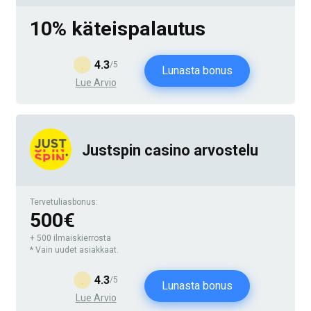
10% käteispalautus
4.3
/5
Lunasta bonus
Lue Arvio
Justspin casino arvostelu
Tervetuliasbonus:
500€
+ 500 ilmaiskierrosta
* Vain uudet asiakkaat.
4.3
/5
Lunasta bonus
Lue Arvio