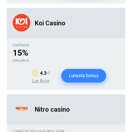
Koi Casino
Cashback:
15%
joka päivä
4.3
/5
Lunasta bonus
Lue Arvio
Nitro casino
LUNASTA 100 %:N BONUS JOPA