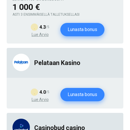
1 000 €
ASTI 3 ENSIMMÄISELLÄ TALLETUKSELLASI
4.3
/5
Lunasta bonus
Lue Arvio
Pelataan Kasino
4.0
/5
Lunasta bonus
Lue Arvio
Casinobud casino